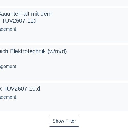
Bauunterhalt mit dem
n TUV2607-11d
agement
ich Elektrotechnik (w/m/d)
agement
ik TUV2607-10.d
agement
Show Filter